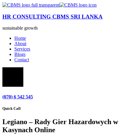
HR CONSULTING CBMS SRI LANKA
sustainable growth
Home
About
Services
Blogs
Contact
(070) 6 542 545
Quick Call
Legiano – Rady Gier Hazardowych w
Kasynach Online