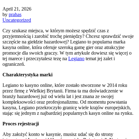
April 21, 2026
by
prahas
Uncategorized
Czy szukasz miejsca, w którym możesz spędzić czas z
przyjemnością i zarobić trochę pieniędzy? Chcesz sprawdzić swoje
szczęście na giełdzie hazardowej? Legiano to popularna marka
kasyna online, która oferuje szeroką gamę gier oraz atrakcyjne
promocje dla swoich graczy. W tym artykule dowiesz się więcej o
tej marece i przeczytalesz tezę na
Legiano
temat jej zalet i
ograniczeń.
Charakterystyka marki
Legiano to kasyno online, które zostało stworzone w 2014 roku
przez firmę z Wielkiej Brytanii. Firma ta ma doświadczenie w
branży hazardowej już od wielu lat i jest znana ze swojej
kompleksowości oraz profesjonalizmu. Od momentu powstania
kasyna, Legiano przekroczyło granicę wiele krajów europejskich,
stając się jednym z najbardziej popularnych kasyn online na rynku.
Proces rejestracji
Aby założyć konto w kasynie, musisz udać się do strony