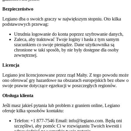
Bezpieczeństwo
Legiano dba o swoich graczy w największym stopniu. Oto kilka
podstawowych przewag:
Utrudnia logowanie do konta poprzez szyfrowanie danych,
Zaleca, aby traktować Twoje loginy i hasła z tym samym
szacunkiem co swoje pieniądze. Dane użytkownika są
chronione w taki sposób, by nie były dostępne dla osoby
zewnętrznej.
Licencja
Legiano jest licencjonowane przez rząd Malty. Z tego powodu może
ono oferować gry hazardowe na obszarach europejskich bez obaw o
swoje prawne dotyczące egzekucji w poszczegłych regionów.
Obsługa klienta
Jeśli masz jakieś pytania lub problem z graniem online, Legiano
oferuje kilka sposobów kontaktu:
Telefon: +1 877-7546 Email: info@legiano.com. Będą oni
szczęśliwi, aby pomóc Ci w rozwiązaniu Twoich kwestii i