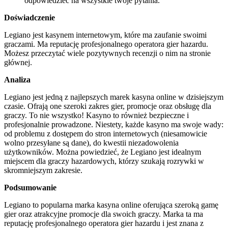
odpowiedzieć na wszystkie twoje pytania.
Doświadczenie
Legiano jest kasynem internetowym, które ma zaufanie swoimi
graczami. Ma reputację profesjonalnego operatora gier hazardu.
Możesz przeczytać wiele pozytywnych recenzji o nim na stronie
głównej.
Analiza
Legiano jest jedną z najlepszych marek kasyna online w dzisiejszym
czasie. Ofrają one szeroki zakres gier, promocje oraz obsługę dla
graczy. To nie wszystko! Kasyno to również bezpieczne i
profesjonalnie prowadzone. Niestety, każde kasyno ma swoje wady:
od problemu z dostępem do stron internetowych (niesamowicie
wolno przesyłane są dane), do kwestii niezadowolenia
użytkowników. Można powiedzieć, że Legiano jest idealnym
miejscem dla graczy hazardowych, którzy szukają rozrywki w
skromniejszym zakresie.
Podsumowanie
Legiano to popularna marka kasyna online oferująca szeroką gamę
gier oraz atrakcyjne promocje dla swoich graczy. Marka ta ma
reputację profesjonalnego operatora gier hazardu i jest znana z