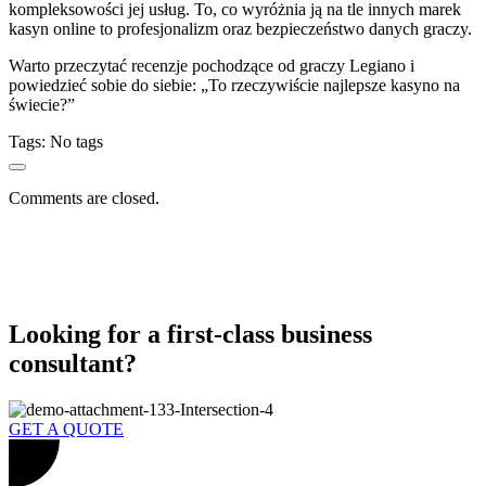
kompleksowości jej usług. To, co wyróżnia ją na tle innych marek
kasyn online to profesjonalizm oraz bezpieczeństwo danych graczy.
Warto przeczytać recenzje pochodzące od graczy Legiano i
powiedzieć sobie do siebie: „To rzeczywiście najlepsze kasyno na
świecie?”
Tags: No tags
Comments are closed.
Looking for a first-class business
consultant?
GET A QUOTE