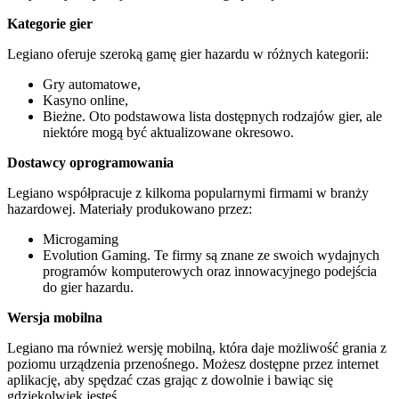
Kategorie gier
Legiano oferuje szeroką gamę gier hazardu w różnych kategorii:
Gry automatowe,
Kasyno online,
Bieżne. Oto podstawowa lista dostępnych rodzajów gier, ale
niektóre mogą być aktualizowane okresowo.
Dostawcy oprogramowania
Legiano współpracuje z kilkoma popularnymi firmami w branży
hazardowej. Materiały produkowano przez:
Microgaming
Evolution Gaming. Te firmy są znane ze swoich wydajnych
programów komputerowych oraz innowacyjnego podejścia
do gier hazardu.
Wersja mobilna
Legiano ma również wersję mobilną, która daje możliwość grania z
poziomu urządzenia przenośnego. Możesz dostępne przez internet
aplikację, aby spędzać czas grając z dowolnie i bawiąc się
gdziekolwiek jesteś.