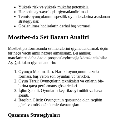
Yüksək risk və yüksək mükafat potensialı.
Hər setin ayrı-ayrılıqda qiymətləndirilməsi.
Tennis oyunçularının spesifik oyun tərzlərinə əsaslanan
strategiyalar.
Gözlənilməz hadisələrin dərhal baş verməsi.
Mostbet-də Set Bazarı Analizi
Mostbet platformasında set mərclərini qiymətləndirmək üçün
bir neçə vacib amili nəzərə almalısınız. Bu amillər,
mərclərinizi daha dəqiq proqnozlaşdırmağa kömək edə bilər.
Aşağıdakıları qiymətləndirin:
Oyunçu Məlumatları: Hər iki oyunçunun hazırkı
forması, baş verən son oyunları və tarixləri.
Oyun Tərzi: Oyunçuların texnikaları və onların bir-
birinə qarşı performans göstəriciləri.
İqlim Şəraiti: Oyunların keçiriləcəyi mühit və hava
şəraiti.
Rəqibin Gücü: Oyunçunun qarşısında olan rəqibin
gücü və müsbət/etiketsiz davranışları.
Qazanma Strategiyaları