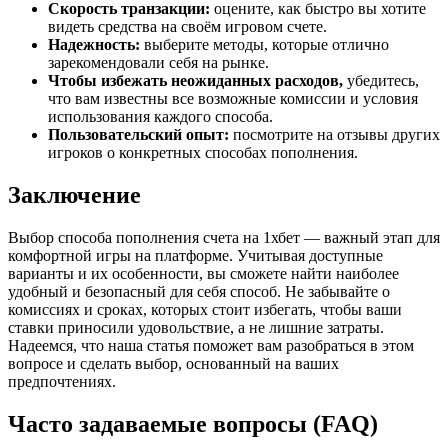
Скорость транзакции:
оцените, как быстро вы хотите
видеть средства на своём игровом счете.
Надежность:
выберите методы, которые отлично
зарекомендовали себя на рынке.
Чтобы избежать неожиданных расходов,
убедитесь,
что вам известны все возможные комиссии и условия
использования каждого способа.
Пользовательский опыт:
посмотрите на отзывы других
игроков о конкретных способах пополнения.
Заключение
Выбор способа пополнения счета на 1хбет — важный этап для
комфортной игры на платформе. Учитывая доступные
варианты и их особенности, вы сможете найти наиболее
удобный и безопасный для себя способ. Не забывайте о
комиссиях и сроках, которых стоит избегать, чтобы ваши
ставки приносили удовольствие, а не лишние затраты.
Надеемся, что наша статья поможет вам разобраться в этом
вопросе и сделать выбор, основанный на ваших
предпочтениях.
Часто задаваемые вопросы (FAQ)