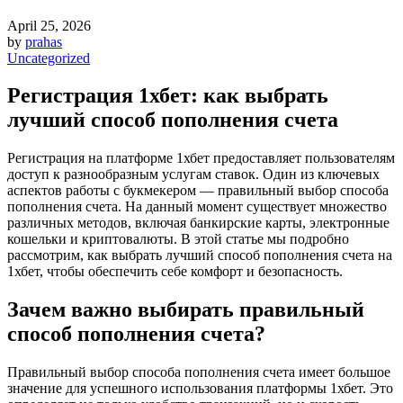
April 25, 2026
by
prahas
Uncategorized
Регистрация 1хбет: как выбрать
лучший способ пополнения счета
Регистрация на платформе 1хбет предоставляет пользователям
доступ к разнообразным услугам ставок. Один из ключевых
аспектов работы с букмекером — правильный выбор способа
пополнения счета. На данный момент существует множество
различных методов, включая банкирские карты, электронные
кошельки и криптовалюты. В этой статье мы подробно
рассмотрим, как выбрать лучший способ пополнения счета на
1хбет, чтобы обеспечить себе комфорт и безопасность.
Зачем важно выбирать правильный
способ пополнения счета?
Правильный выбор способа пополнения счета имеет большое
значение для успешного использования платформы 1хбет. Это