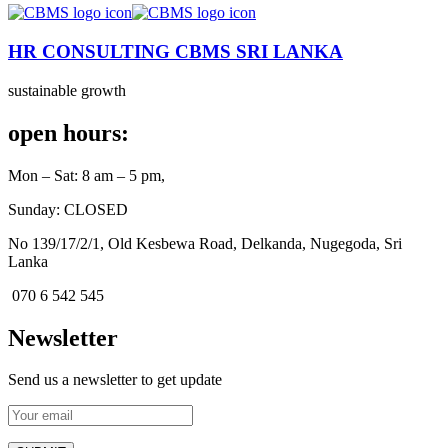
HR CONSULTING CBMS SRI LANKA
sustainable growth
open hours:
Mon – Sat: 8 am – 5 pm,
Sunday: CLOSED
No 139/17/2/1, Old Kesbewa Road, Delkanda, Nugegoda, Sri
Lanka
070 6 542 545
Newsletter
Send us a newsletter to get update