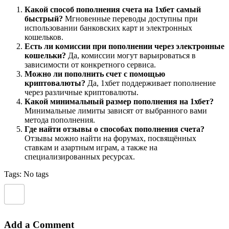
Какой способ пополнения счета на 1хбет самый
быстрый?
Мгновенные переводы доступны при
использовании банковских карт и электронных
кошельков.
Есть ли комиссии при пополнении через электронные
кошельки?
Да, комиссии могут варьироваться в
зависимости от конкретного сервиса.
Можно ли пополнить счет с помощью
криптовалюты?
Да, 1хбет поддерживает пополнение
через различные криптовалюты.
Какой минимальный размер пополнения на 1хбет?
Минимальные лимиты зависят от выбранного вами
метода пополнения.
Где найти отзывы о способах пополнения счета?
Отзывы можно найти на форумах, посвящённых
ставкам и азартным играм, а также на
специализированных ресурсах.
Tags: No tags
Add a Comment