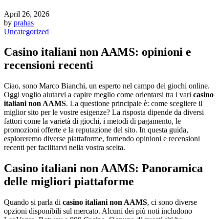
April 26, 2026
by
prahas
Uncategorized
Casino italiani non AAMS: opinioni e
recensioni recenti
Ciao, sono Marco Bianchi, un esperto nel campo dei giochi online.
Oggi voglio aiutarvi a capire meglio come orientarsi tra i vari
casino
italiani non AAMS
. La questione principale è: come scegliere il
miglior sito per le vostre esigenze? La risposta dipende da diversi
fattori come la varietà di giochi, i metodi di pagamento, le
promozioni offerte e la reputazione del sito. In questa guida,
esploreremo diverse piattaforme, fornendo opinioni e recensioni
recenti per facilitarvi nella vostra scelta.
Casino italiani non AAMS: Panoramica
delle migliori piattaforme
Quando si parla di
casino italiani non AAMS
, ci sono diverse
opzioni disponibili sul mercato. Alcuni dei più noti includono