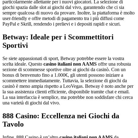
particolarmente allettante per i nuovi giocatori. La selezione di
giochi spazia dalle slot ai giochi dal vivo, garantendo che ci sia
sempre qualcosa di nuovo da provare. Inoltre, la piattaforma è molto
user-friendly e offre metodi di pagamento tra i più diffusi come
PayPal e Skrill, rendendo i prelievi e i depositi rapidi e sicuri.
Betway: Ideale per i Scommettitori
Sportivi
Se siete appassionati di sport, Betway potrebbe essere la vostra
scelta ideale. Questo
casino italiani non AAMS
offre una robusta
sezione di scommesse sportive oltre ai giochi da casinò. Con un
bonus di benvenuto fino a 1.000€, gli utenti possono iniziare a
scommettere immediatamente. Tuttavia, la selezione di giochi da
casinò è meno ampia rispetto a LeoVegas. Betway è noto anche per
la sua assistenza clienti efficiente, disponibile tramite chat e email.
La sua interfaccia è semplice, ma potrebbe non soddisfare chi cerca
una varietà di giochi dal vivo.
888 Casino: Eccellenza nei Giochi da
Tavolo
Infine, 888 Casino è un’altro
casino italiani non AAMS
da