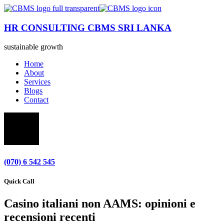
HR CONSULTING CBMS SRI LANKA
sustainable growth
Home
About
Services
Blogs
Contact
(070) 6 542 545
Quick Call
Casino italiani non AAMS: opinioni e
recensioni recenti