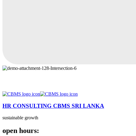
HR CONSULTING CBMS SRI LANKA
sustainable growth
open hours: