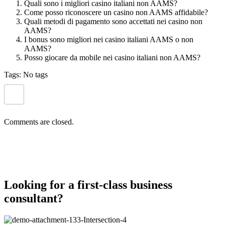
Quali sono i migliori casino italiani non AAMS?
Come posso riconoscere un casino non AAMS affidabile?
Quali metodi di pagamento sono accettati nei casino non
AAMS?
I bonus sono migliori nei casino italiani AAMS o non
AAMS?
Posso giocare da mobile nei casino italiani non AAMS?
Tags: No tags
Comments are closed.
Looking for a first-class business
consultant?