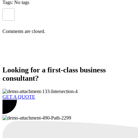
Tags: No tags
Comments are closed.
Looking for a first-class business
consultant?
GET A QUOTE