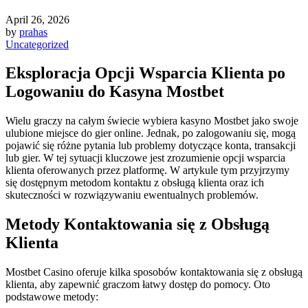
April 26, 2026
by
prahas
Uncategorized
Eksploracja Opcji Wsparcia Klienta po
Logowaniu do Kasyna Mostbet
Wielu graczy na całym świecie wybiera kasyno Mostbet jako swoje
ulubione miejsce do gier online. Jednak, po zalogowaniu się, mogą
pojawić się różne pytania lub problemy dotyczące konta, transakcji
lub gier. W tej sytuacji kluczowe jest zrozumienie opcji wsparcia
klienta oferowanych przez platformę. W artykule tym przyjrzymy
się dostępnym metodom kontaktu z obsługą klienta oraz ich
skuteczności w rozwiązywaniu ewentualnych problemów.
Metody Kontaktowania się z Obsługą
Klienta
Mostbet Casino oferuje kilka sposobów kontaktowania się z obsługą
klienta, aby zapewnić graczom łatwy dostęp do pomocy. Oto
podstawowe metody: