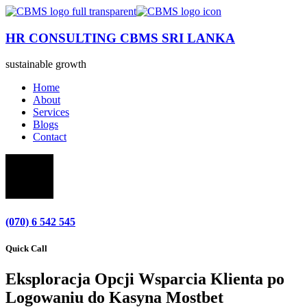
HR CONSULTING CBMS SRI LANKA
sustainable growth
Home
About
Services
Blogs
Contact
(070) 6 542 545
Quick Call
Eksploracja Opcji Wsparcia Klienta po
Logowaniu do Kasyna Mostbet