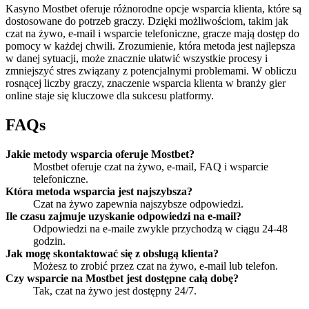
Kasyno Mostbet oferuje różnorodne opcje wsparcia klienta, które są
dostosowane do potrzeb graczy. Dzięki możliwościom, takim jak
czat na żywo, e-mail i wsparcie telefoniczne, gracze mają dostęp do
pomocy w każdej chwili. Zrozumienie, która metoda jest najlepsza
w danej sytuacji, może znacznie ułatwić wszystkie procesy i
zmniejszyć stres związany z potencjalnymi problemami. W obliczu
rosnącej liczby graczy, znaczenie wsparcia klienta w branży gier
online staje się kluczowe dla sukcesu platformy.
FAQs
Jakie metody wsparcia oferuje Mostbet?
Mostbet oferuje czat na żywo, e-mail, FAQ i wsparcie
telefoniczne.
Która metoda wsparcia jest najszybsza?
Czat na żywo zapewnia najszybsze odpowiedzi.
Ile czasu zajmuje uzyskanie odpowiedzi na e-mail?
Odpowiedzi na e-maile zwykle przychodzą w ciągu 24-48
godzin.
Jak mogę skontaktować się z obsługą klienta?
Możesz to zrobić przez czat na żywo, e-mail lub telefon.
Czy wsparcie na Mostbet jest dostępne całą dobę?
Tak, czat na żywo jest dostępny 24/7.