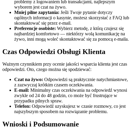
problemy z logowaniem lub transakcjami, najlepszym
wyborem jest czat na żywo.
Mniej pilne zapytania:
Jeśli Twoje pytanie dotyczy
ogólnych informacji o kasynie, możesz skorzystać z FAQ lub
skontaktować się przez e-mail.
Preferencje osobiste:
Wybierz metodę, z którą czujesz się
najbardziej komfortowo — niektórzy wolą komunikację na
żywo, inni mogą woleć skontaktować się za pomocą e-maila.
Czas Odpowiedzi Obsługi Klienta
Ważnym czynnikiem przy ocenie jakości wsparcia klienta jest czas
odpowiedzi. Oto, czego można się spodziewać:
Czat na żywo:
Odpowiedzi są praktycznie natychmiastowe,
z zazwyczaj krótkim czasem oczekiwania.
E-mail:
Minimalny czas oczekiwania na odpowiedź wynosi
zwykle od 24 do 48 godzin, co może być frustrujące w
przypadku pilnych spraw.
Telefon:
Odpowiedź uzyskujesz w czasie rozmowy, co jest
najszybszym sposobem na rozwiązanie problemu.
Wnioski i Podsumowanie