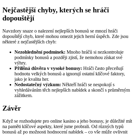
Nejčastější chyby, kterých se hráči
dopouštějí
Navzdory snaze o nalezení nejlepších bonusů se mnozí hráči
dopouštějí chyb, které mohou omezit jejich herní úspěch. Zde jsou
některé z nejčastějších chyb:
Nezohlednění podmínek:
Mnoho hráčů si nezkontroluje
podmínky bonusů a později zjistí, že nemohou získat své
výhry.
Přílišná důvěra v vysoké bonusy:
Hráči často přeceňují
hodnotu velkých bonusů a ignorují ostatní klíčové faktory,
jako je kvalita her.
Nedostatečný výzkum:
Někteří hráči se nespokojí s
vyhledáváním těch nejlepších nabídek a skončí s průměrným
zážitkem.
Závěr
Když se rozhodujete pro online kasino a jeho bonusy, je důležité mít
na paměti klíčové aspekty, které jsme probrali. Od různých typů
bonusů až po možnosti hodnocení nabídek – co vše může ovlivnit