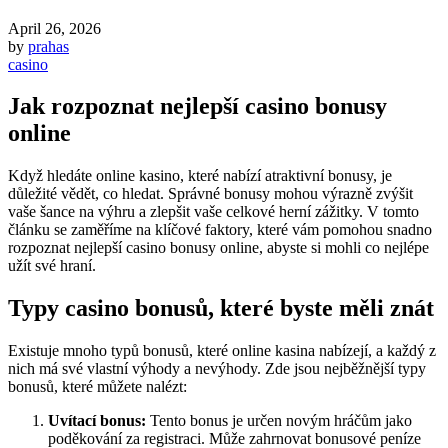
April 26, 2026
by
prahas
casino
Jak rozpoznat nejlepší casino bonusy
online
Když hledáte online kasino, které nabízí atraktivní bonusy, je
důležité vědět, co hledat. Správné bonusy mohou výrazně zvýšit
vaše šance na výhru a zlepšit vaše celkové herní zážitky. V tomto
článku se zaměříme na klíčové faktory, které vám pomohou snadno
rozpoznat nejlepší casino bonusy online, abyste si mohli co nejlépe
užít své hraní.
Typy casino bonusů, které byste měli znát
Existuje mnoho typů bonusů, které online kasina nabízejí, a každý z
nich má své vlastní výhody a nevýhody. Zde jsou nejběžnější typy
bonusů, které můžete nalézt:
Uvítací bonus:
Tento bonus je určen novým hráčům jako
poděkování za registraci. Může zahrnovat bonusové peníze