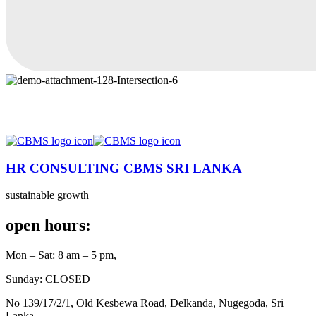
HR CONSULTING CBMS SRI LANKA
sustainable growth
open hours:
Mon – Sat: 8 am – 5 pm,
Sunday: CLOSED
No 139/17/2/1, Old Kesbewa Road, Delkanda, Nugegoda, Sri
Lanka