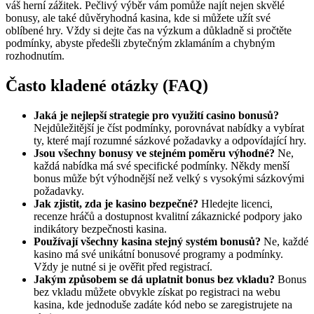
váš herní zážitek. Pečlivý výběr vám pomůže najít nejen skvělé
bonusy, ale také důvěryhodná kasina, kde si můžete užít své
oblíbené hry. Vždy si dejte čas na výzkum a důkladně si pročtěte
podmínky, abyste předešli zbytečným zklamáním a chybným
rozhodnutím.
Často kladené otázky (FAQ)
Jaká je nejlepší strategie pro využití casino bonusů?
Nejdůležitější je číst podmínky, porovnávat nabídky a vybírat
ty, které mají rozumné sázkové požadavky a odpovídající hry.
Jsou všechny bonusy ve stejném poměru výhodné?
Ne,
každá nabídka má své specifické podmínky. Někdy menší
bonus může být výhodnější než velký s vysokými sázkovými
požadavky.
Jak zjistit, zda je kasino bezpečné?
Hledejte licenci,
recenze hráčů a dostupnost kvalitní zákaznické podpory jako
indikátory bezpečnosti kasina.
Používají všechny kasina stejný systém bonusů?
Ne, každé
kasino má své unikátní bonusové programy a podmínky.
Vždy je nutné si je ověřit před registrací.
Jakým způsobem se dá uplatnit bonus bez vkladu?
Bonus
bez vkladu můžete obvykle získat po registraci na webu
kasina, kde jednoduše zadáte kód nebo se zaregistrujete na