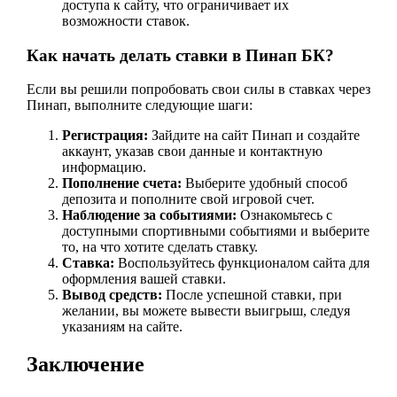
доступа к сайту, что ограничивает их
возможности ставок.
Как начать делать ставки в Пинап БК?
Если вы решили попробовать свои силы в ставках через
Пинап, выполните следующие шаги:
Регистрация:
Зайдите на сайт Пинап и создайте
аккаунт, указав свои данные и контактную
информацию.
Пополнение счета:
Выберите удобный способ
депозита и пополните свой игровой счет.
Наблюдение за событиями:
Ознакомьтесь с
доступными спортивными событиями и выберите
то, на что хотите сделать ставку.
Ставка:
Воспользуйтесь функционалом сайта для
оформления вашей ставки.
Вывод средств:
После успешной ставки, при
желании, вы можете вывести выигрыш, следуя
указаниям на сайте.
Заключение