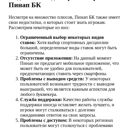
Пинап БК
Несмотря на множество плюсов, Пинап БК также имеет
свои недостатки, о которых стоит знать игрокам.
Рассмотрим некоторые из них:
Ограниченный выбор некоторых видов
ставок:
Хотя выбор спортивных дисциплин
большой, определенные виды ставок могут быть
ограничены.
Отсутствие приложения:
На данный момент
Пинап не предлагает мобильное приложение, что
может быть не удобно для пользователей,
предпочитающих ставить через смартфоны.
Проблемы с выводом средств:
У некоторых
пользователей возникают трудности с выводом
выигрышей, что является важным аспектом для
любого букмекера.
Служба поддержки:
Качество работы службы
поддержки иногда оставляет желать лучшего, и
игроки могут сталкиваться с долгими
ожиданиями ответов на свои запросы.
Проблемы с доступом:
В некоторых регионах
пользователи могут столкнуться с проблемами