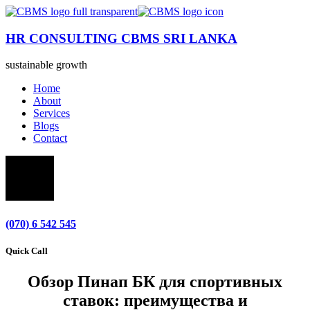
HR CONSULTING CBMS SRI LANKA
sustainable growth
Home
About
Services
Blogs
Contact
(070) 6 542 545
Quick Call
Обзор Пинап БК для спортивных
ставок: преимущества и