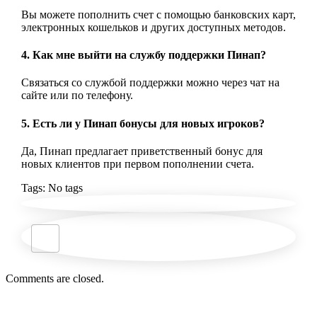
Вы можете пополнить счет с помощью банковских карт,
электронных кошельков и других доступных методов.
4. Как мне выйти на службу поддержки Пинап?
Связаться со службой поддержки можно через чат на
сайте или по телефону.
5. Есть ли у Пинап бонусы для новых игроков?
Да, Пинап предлагает приветственный бонус для
новых клиентов при первом пополнении счета.
Tags: No tags
Comments are closed.