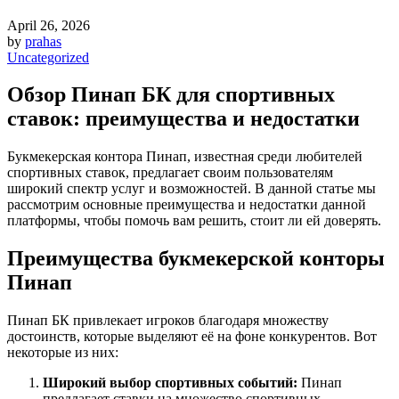
April 26, 2026
by
prahas
Uncategorized
Обзор Пинап БК для спортивных
ставок: преимущества и недостатки
Букмекерская контора Пинап, известная среди любителей
спортивных ставок, предлагает своим пользователям
широкий спектр услуг и возможностей. В данной статье мы
рассмотрим основные преимущества и недостатки данной
платформы, чтобы помочь вам решить, стоит ли ей доверять.
Преимущества букмекерской конторы
Пинап
Пинап БК привлекает игроков благодаря множеству
достоинств, которые выделяют её на фоне конкурентов. Вот
некоторые из них:
Широкий выбор спортивных событий:
Пинап
предлагает ставки на множество спортивных