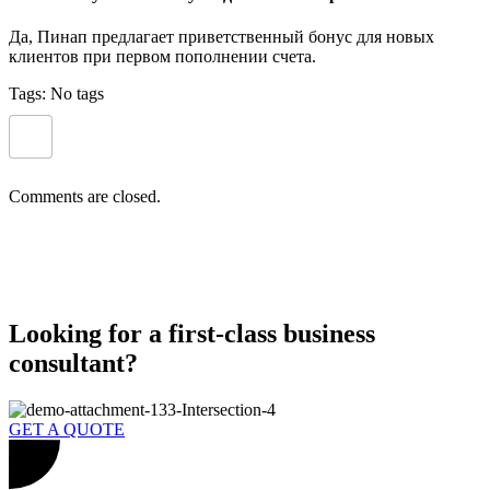
Да, Пинап предлагает приветственный бонус для новых
клиентов при первом пополнении счета.
Tags: No tags
Comments are closed.
Looking for a first-class business
consultant?
GET A QUOTE