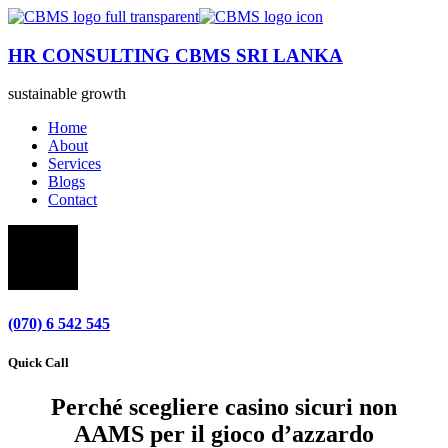
HR CONSULTING CBMS SRI LANKA
sustainable growth
Home
About
Services
Blogs
Contact
(070) 6 542 545
Quick Call
Perché scegliere casino sicuri non
AAMS per il gioco d’azzardo