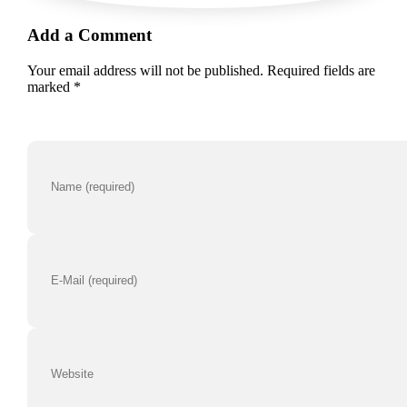
Add a Comment
Your email address will not be published. Required fields are
marked *