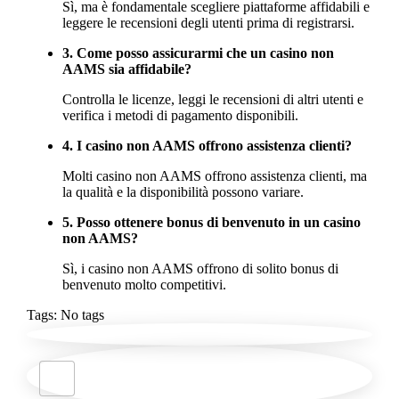
Sì, ma è fondamentale scegliere piattaforme affidabili e
leggere le recensioni degli utenti prima di registrarsi.
3. Come posso assicurarmi che un casino non
AAMS sia affidabile?
Controlla le licenze, leggi le recensioni di altri utenti e
verifica i metodi di pagamento disponibili.
4. I casino non AAMS offrono assistenza clienti?
Molti casino non AAMS offrono assistenza clienti, ma
la qualità e la disponibilità possono variare.
5. Posso ottenere bonus di benvenuto in un casino
non AAMS?
Sì, i casino non AAMS offrono di solito bonus di
benvenuto molto competitivi.
Tags: No tags