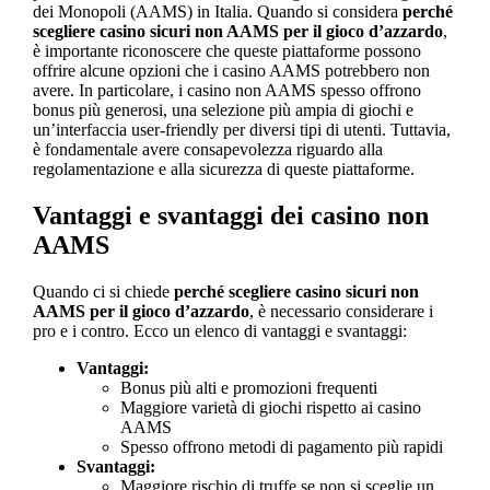
dei Monopoli (AAMS) in Italia. Quando si considera
perché
scegliere casino sicuri non AAMS per il gioco d’azzardo
,
è importante riconoscere che queste piattaforme possono
offrire alcune opzioni che i casino AAMS potrebbero non
avere. In particolare, i casino non AAMS spesso offrono
bonus più generosi, una selezione più ampia di giochi e
un’interfaccia user-friendly per diversi tipi di utenti. Tuttavia,
è fondamentale avere consapevolezza riguardo alla
regolamentazione e alla sicurezza di queste piattaforme.
Vantaggi e svantaggi dei casino non
AAMS
Quando ci si chiede
perché scegliere casino sicuri non
AAMS per il gioco d’azzardo
, è necessario considerare i
pro e i contro. Ecco un elenco di vantaggi e svantaggi:
Vantaggi:
Bonus più alti e promozioni frequenti
Maggiore varietà di giochi rispetto ai casino
AAMS
Spesso offrono metodi di pagamento più rapidi
Svantaggi:
Maggiore rischio di truffe se non si sceglie un