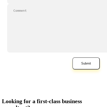
Looking for a first-class business