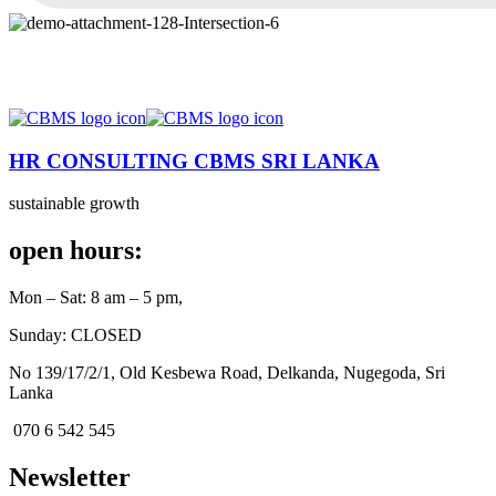
HR CONSULTING CBMS SRI LANKA
sustainable growth
open hours:
Mon – Sat: 8 am – 5 pm,
Sunday: CLOSED
No 139/17/2/1, Old Kesbewa Road, Delkanda, Nugegoda, Sri
Lanka
070 6 542 545
Newsletter