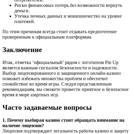
Риски финансовых потерь без возможности вернуть
деньги.
Утечка личных данных и мошенничество на уровне
платежей.
По этим причинам всегда стоит отдавать предпочтение
проверенным и официальным платформам.
Заключение
Итак, отметка ‘официальный’ рядом с логотипом Pin Up
является важным сигналом безопасности и надежности.
Выбор лицензированного и защищенного онлайн-казино
поможет избежать множества проблем и обеспечит
спокойствие во время игры. Следуя представленным
рекомендациям, вы сможете провести приятное и безопасное
время в мире азартных игр.
Часто задаваемые вопросы
1. Почему выбирая казино стоит обращать внимание на
наличие лицензии?
Лицензия подтверждает легальность работы казино и защиту