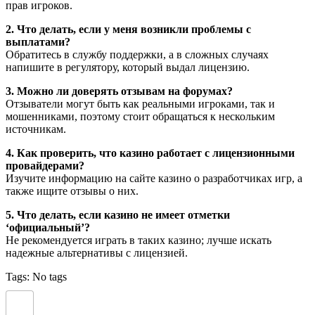
прав игроков.
2. Что делать, если у меня возникли проблемы с
выплатами?
Обратитесь в службу поддержки, а в сложных случаях
напишите в регулятору, который выдал лицензию.
3. Можно ли доверять отзывам на форумах?
Отзыватели могут быть как реальными игроками, так и
мошенниками, поэтому стоит обращаться к нескольким
источникам.
4. Как проверить, что казино работает с лицензионными
провайдерами?
Изучите информацию на сайте казино о разработчиках игр, а
также ищите отзывы о них.
5. Что делать, если казино не имеет отметки
‘официальный’?
Не рекомендуется играть в таких казино; лучше искать
надежные альтернативы с лицензией.
Tags: No tags