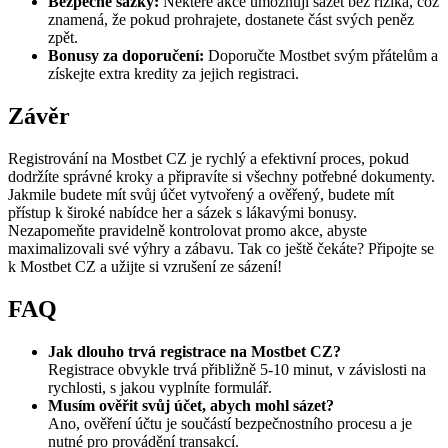
Bezpečné sázky:
Některé akce umožňují sázet bez rizika, což
znamená, že pokud prohrajete, dostanete část svých peněz
zpět.
Bonusy za doporučení:
Doporučte Mostbet svým přátelům a
získejte extra kredity za jejich registraci.
Závěr
Registrování na Mostbet CZ je rychlý a efektivní proces, pokud
dodržíte správné kroky a připravíte si všechny potřebné dokumenty.
Jakmile budete mít svůj účet vytvořený a ověřený, budete mít
přístup k široké nabídce her a sázek s lákavými bonusy.
Nezapomeňte pravidelně kontrolovat promo akce, abyste
maximalizovali své výhry a zábavu. Tak co ještě čekáte? Připojte se
k Mostbet CZ a užijte si vzrušení ze sázení!
FAQ
Jak dlouho trvá registrace na Mostbet CZ?
Registrace obvykle trvá přibližně 5-10 minut, v závislosti na
rychlosti, s jakou vyplníte formulář.
Musím ověřit svůj účet, abych mohl sázet?
Ano, ověření účtu je součástí bezpečnostního procesu a je
nutné pro provádění transakcí.