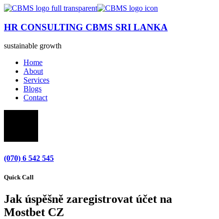
HR CONSULTING CBMS SRI LANKA
sustainable growth
Home
About
Services
Blogs
Contact
(070) 6 542 545
Quick Call
Jak úspěšně zaregistrovat účet na
Mostbet CZ