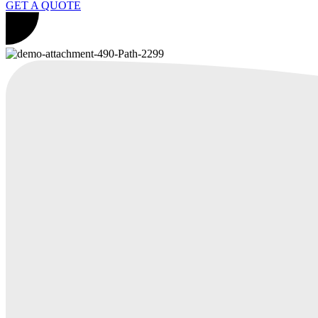
GET A QUOTE