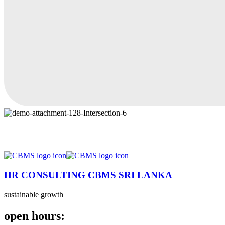
HR CONSULTING CBMS SRI LANKA
sustainable growth
open hours: