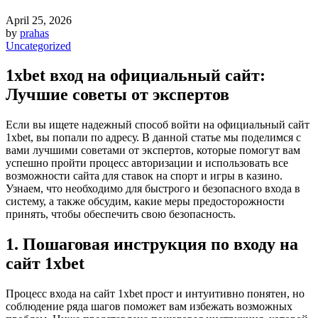
April 25, 2026
by
prahas
Uncategorized
1xbet вход на официальный сайт:
Лучшие советы от экспертов
Если вы ищете надежный способ войти на официальный сайт
1xbet, вы попали по адресу. В данной статье мы поделимся с
вами лучшими советами от экспертов, которые помогут вам
успешно пройти процесс авторизации и использовать все
возможности сайта для ставок на спорт и игры в казино.
Узнаем, что необходимо для быстрого и безопасного входа в
систему, а также обсудим, какие меры предосторожности
принять, чтобы обеспечить свою безопасность.
1. Пошаговая инструкция по входу на
сайт 1xbet
Процесс входа на сайт 1xbet прост и интуитивно понятен, но
соблюдение ряда шагов поможет вам избежать возможных