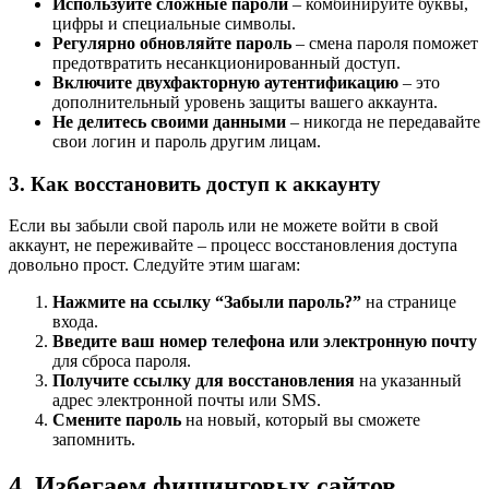
Используйте сложные пароли
– комбинируйте буквы,
цифры и специальные символы.
Регулярно обновляйте пароль
– смена пароля поможет
предотвратить несанкционированный доступ.
Включите двухфакторную аутентификацию
– это
дополнительный уровень защиты вашего аккаунта.
Не делитесь своими данными
– никогда не передавайте
свои логин и пароль другим лицам.
3. Как восстановить доступ к аккаунту
Если вы забыли свой пароль или не можете войти в свой
аккаунт, не переживайте – процесс восстановления доступа
довольно прост. Следуйте этим шагам:
Нажмите на ссылку “Забыли пароль?”
на странице
входа.
Введите ваш номер телефона или электронную почту
для сброса пароля.
Получите ссылку для восстановления
на указанный
адрес электронной почты или SMS.
Смените пароль
на новый, который вы сможете
запомнить.
4. Избегаем фишинговых сайтов