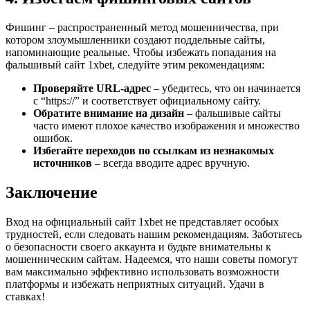
Фишинг – распространенный метод мошенничества, при
котором злоумышленники создают поддельные сайты,
напоминающие реальные. Чтобы избежать попадания на
фальшивый сайт 1xbet, следуйте этим рекомендациям:
Проверяйте URL-адрес
– убедитесь, что он начинается
с “https://” и соответствует официальному сайту.
Обратите внимание на дизайн
– фальшивые сайты
часто имеют плохое качество изображения и множество
ошибок.
Избегайте переходов по ссылкам из незнакомых
источников
– всегда вводите адрес вручную.
Заключение
Вход на официальный сайт 1xbet не представляет особых
трудностей, если следовать нашим рекомендациям. Заботьтесь
о безопасности своего аккаунта и будьте внимательны к
мошенническим сайтам. Надеемся, что наши советы помогут
вам максимально эффективно использовать возможности
платформы и избежать неприятных ситуаций. Удачи в
ставках!